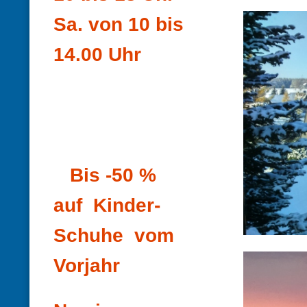
Sa. von 10 bis
14.00 Uhr
Bis -50 %
auf Kinder-
Schuhe vom
Vorjahr