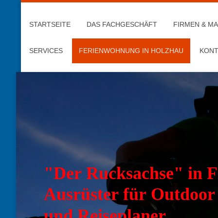
STARTSEITE
DAS FACHGESCHÄFT
FIRMEN & M
SERVICES
FERIENWOHNUNG IN HOLZHAU
KONT
"Der Rucksachse" in F
Ausrüster für Outdoor
und Reiseplaner