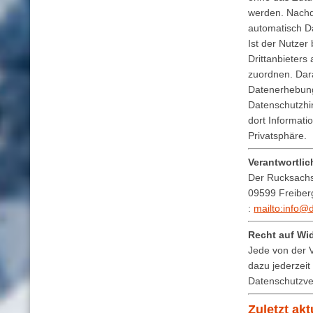
werden. Nachde
automatisch Da
Ist der Nutzer
Drittanbieter
zuordnen. Dar
Datenerhebung
Datenschutzhin
dort Informati
Privatsphäre.
Verantwortlic
Der Rucksachs
09599 Freiber
:
mailto:info@
Recht auf Wid
Jede von der V
dazu jederzeit 
Datenschutzve
Zuletzt akt