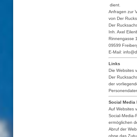
dient.
Anfragen zur 
von Der Rucks
Der Rucksach
Inh. Axel Eile
Rinnengasse 
09599 Freiber
E-Mail: info@
Links
Die Websites 
Der Rucksachse
der vorliegend
Personendaten 
Social Media
Auf Websites v
Social-Media-P
ermöglichen de
Abruf der Webs
ohne das Zutun