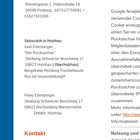
Rinnengasse 1 ,Petersstraße 18
09599 Freiberg, 03731/7750091 +
Google Analyt
01627931000
verwendet Coo
Cookie erzeug
einen Server v
Rucksachse fü
Skiverleih in Holzhau
Mitgliedstaat
Axel Eilenberger
über den Euro
"Der Rucksachse"
Siedlung Schwarzer Buschweg 17
Ausnahmefälle
09623 Holzhau
( Oberholzhau)
übermittelt un
Bergstraße Richtung Fischerbaude
gespeicherten
Nur mit Voranmeldung!!!
zusammenzuste
Rucksachse zu
übermittelte 
Fewo Eilenberger
zusammen.
Siedlung Schwarzer Buschweg 17
09623 Rechenberg-Bienenmühle
Mehr Informat
Ortsteil: Holzhau
unter
http://w
Informationen 
Kontakt
Nutzung und