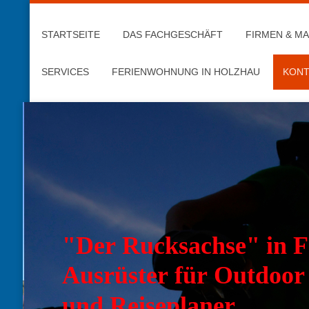
STARTSEITE
DAS FACHGESCHÄFT
FIRMEN & M
SERVICES
FERIENWOHNUNG IN HOLZHAU
KONT
"Der Rucksachse" in F
Ausrüster für Outdoor
und Reiseplaner