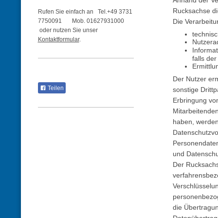
Anhand der Ve
Rucksachse die
Rufen Sie einfach an Tel.+49 3731
7750091 Mob. 01627931000
Die Verarbeit
oder nutzen Sie unser
technis
Kontaktformular
.
Nutzerad
Informa
falls de
Ermittl
Der Nutzer er
Teilen
sonstige Dritt
Erbringung vo
Mitarbeitenden
haben, werden
Datenschutzvor
Personendaten
und Datenschu
Der Rucksachs
verfahrensbezo
Verschlüsselun
personenbezog
die Übertragun