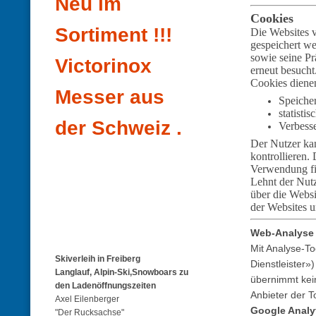
Neu im
Cookies
Sortiment !!!
Die Websites 
gespeichert w
sowie seine Pr
Victorinox
erneut besucht
Cookies diene
Messer aus
Speiche
statist
der Schweiz .
Verbess
Der Nutzer kan
kontrollieren
Verwendung fi
Lehnt der Nutz
über die Websi
der Websites u
Web-Analyse
Mit Analyse-To
Skiverleih in Freiberg
Dienstleister
Langlauf, Alpin-Ski,Snowboars zu
übernimmt kein
den Ladenöffnungszeiten
Anbieter der T
Axel Eilenberger
Google Analy
"Der Rucksachse"