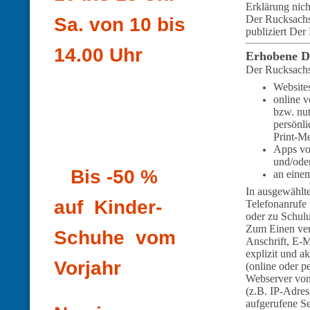
Erklärung nich
Der Rucksachse
Sa. von 10 bis
publiziert Der
14.00 Uhr
Erhobene D
Der Rucksachs
Website
online 
bzw. nut
persönl
Print-M
Apps von
und/oder
Bis -50 %
an eine
In ausgewählt
auf Kinder-
Telefonanrufe 
oder zu Schul
Zum Einen ver
Schuhe vom
Anschrift, E-
explizit und a
Vorjahr
(online oder 
Webserver von
(z.B. IP-Adres
aufgerufene Se