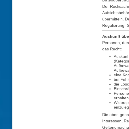
Datenübertrag
Der Rucksachs
Aufsichtsbehö
übermitteln. D
Regulierung, G
Auskunft übe
Personen, der
das Recht:
Auskunf
(Katego
Aufbewa
Aufbewa
eine Ko
bei Fehl
die Lös
Einschr
Persone
erhalten
Widersp
einzule
Die oben gena
Interessen, Re
Geltendmachun