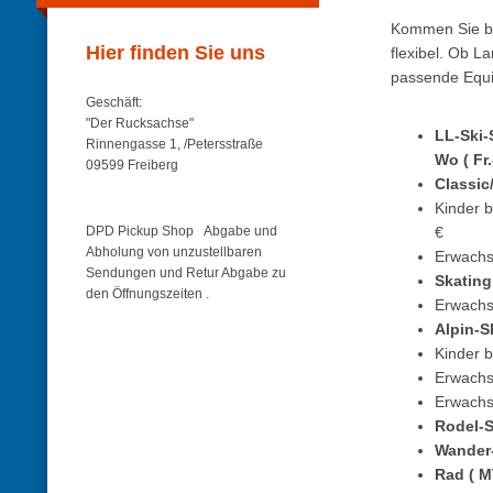
Kommen Sie be
Hier finden Sie uns
flexibel. Ob L
passende Equ
Geschäft:
"Der Rucksachse"
LL-S
Rinnengasse 1, /Petersstraße
Wo ( Fr
09599 Freiberg
Classic
Kind
DPD Pickup Shop Abgabe und
€ 
Abholung von unzustellbaren
Er
Sendungen und Retur Abgabe zu
Skating
den Öffnungszeiten .
Er
Alpin-S
Kin
Er
Erw
Rodel-S
Wande
Rad ( 