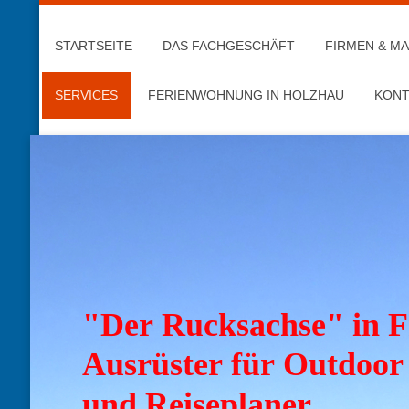
STARTSEITE
DAS FACHGESCHÄFT
FIRMEN & M
SERVICES
FERIENWOHNUNG IN HOLZHAU
KONT
"Der Rucksachse" in F
Ausrüster für Outdoor
und Reiseplaner